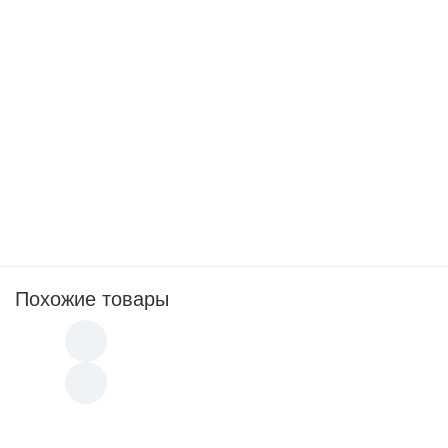
Акция
-26%
5 400
p
2 900
p
3 
Гель (контактная жидкость) для
Высокотемпе
ультразвукового контроля ИНСПЕКТОР 5кг
жидкость) 
Похожие товары
Пояс мерительный с маркировочными знак