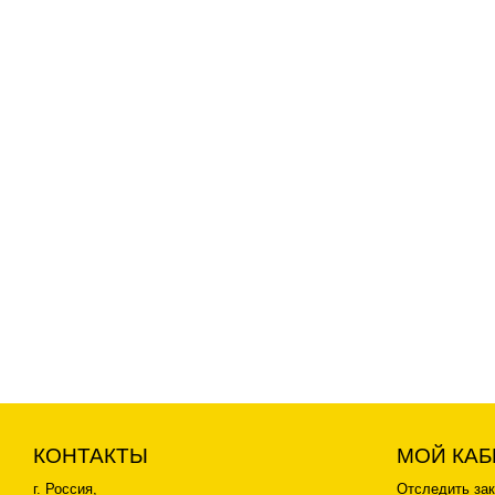
4 900
Кассеты для рентгеновской плёнки (морозо
300
Кабель высоковольтный с разъемами (р/а АР
13 400
КОНТАКТЫ
МОЙ КАБ
г. Россия,
Отследить зак