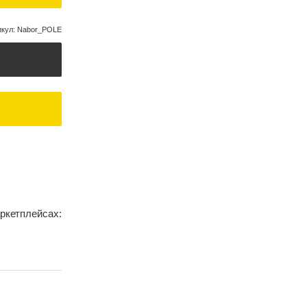
икул
:
Nabor_POLE
ркетплейсах: