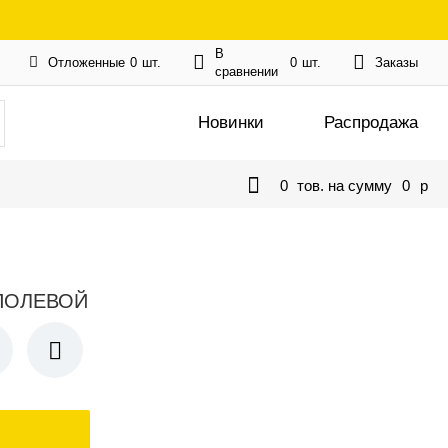
В
Отложенные
0
шт.
0
шт.
Заказы
сравнении
Новинки
Распродажа
0
тов. на сумму
0
p
" ПОЛЕВОЙ