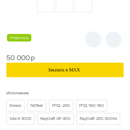
Новинка
50 000
p
Заказать в МАХ
Исполнение
Eresco
NDTest
РПД -250
РПД 160-180
Site-X 3005
RayCraft GP-300
RayCraft 250-300Xs