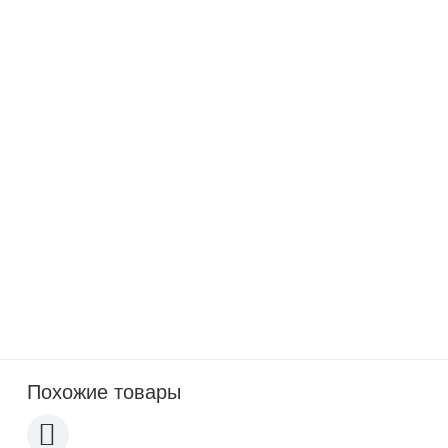
Гель (контактная жидкость)
Набор для капиллярного
для ультразвукового
контроля ИНСПЕКТОР
контроля ИНСПЕКТОР 5кг
(LDN, CLN, PRN)
Новинка
-25%
2 400
p
3 200
p
Толщиномер-гребенка
ИНСПЕКТОР-ТГ
Похожие товары