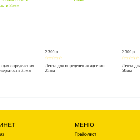
2 300
p
2 300
p
а для определения
Лента для определения адгезии
Лента дл
оверхности 25мм
25мм
50мм
ИНЕТ
МЕНЮ
аз
Прайс-лист