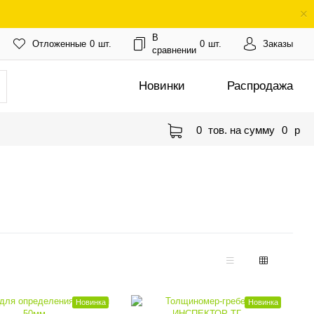
В
Отложенные
0
шт.
0
шт.
Заказы
сравнении
Новинки
Распродажа
0
тов. на сумму
0
p
Новинка
Новинка