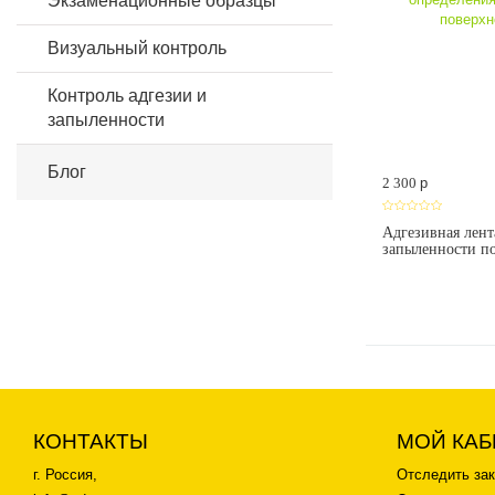
Экзаменационные образцы
Визуальный контроль
Контроль адгезии и
запыленности
Блог
2 300
p
Адгезивная лент
запыленности п
КОНТАКТЫ
МОЙ КАБ
г. Россия,
Отследить зак