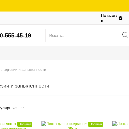
Написать
в
0-555-45-19
ь адгезии и запыленности
езии и запыленности
улярные
Новинка
Новинка