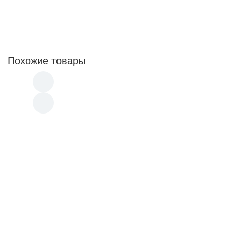
Толщиномер-гребенка ИНСПЕКТОР-ТГ
Магнитный 
МН-20
Похожие товары
Кабель высоковольтный с разъемами (р/а АР
13 400
ЭЧК Канавочный эталон чувствительности "Ин
4 900