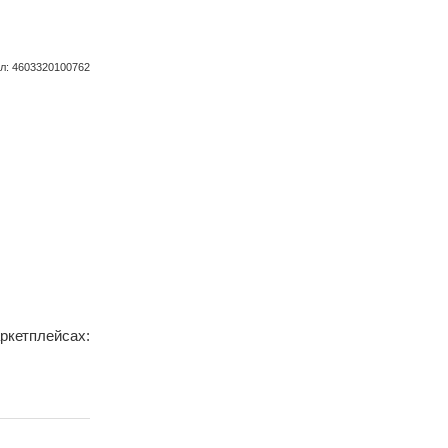
л
:
4603320100762
ркетплейсах: