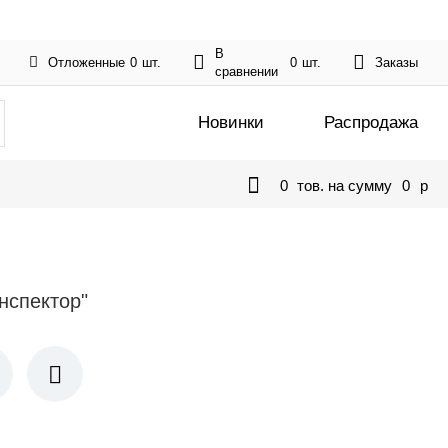
В
Отложенные
0
шт.
0
шт.
Заказы
сравнении
Новинки
Распродажа
0
тов. на сумму
0
p
нспектор"