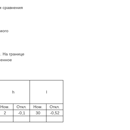
м сравнения
мого
. На границе
пенное
h
l
Ном.
Откл.
Ном.
Откл.
2
-0,1
30
-0,52