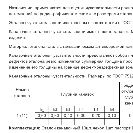
Назначение: применяются для оценки чувствительности радио
потемнений на радиографическом снимке с размерами эталон
Эталоны чувствительности изготовлены в соответствии с ГОСТ
Канавочные эталоны чувствительности имеют шесть канавок.
изделия.
Материал эталона: сталь с гальваническим антикоррозионны
Канавочные эталоны чувствительности представляют собой пл
дефектов эталона резко изменяется суммарная толщина просв
изменение его толщины на границе дефект-бездефектная зон
Канавочные эталоны чувствительности. Размеры по ГОСТ 7512
Преде
Номер
откло
Глубина канавок
эталона
глу
кан
h
h
h
h
h
h
2
3
4
5
6
1
1 (11)
0,60
0,50
0,40
0,30
0,20
0,10
-0
Комплектация:
Эталон канавочный 10шт, чехол 1шт, паспорт 1