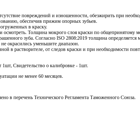
 отсутствие повреждений и изношенности, обезжирить при необх
ованию, обеспечив прижим опорных зубьев.
погруженных в краску.
 и осмотреть. Толщина мокрого слоя краски по общепринятому 
ашенного зуба. Согласно ISO 2808:2019 толщина определяется м
 не окрасились уменьшите диапазон.
ой в растворителе, от следов краски и при необходимости повт
 1шт, Свидетельство о калибровке - 1шт.
уатации не менее 60 месяцев.
ючено в перечень Технического Регламента Таможенного Союза.