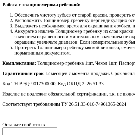
Работа с толщиномером-гребенкой:
Обеспечить чистоту зубьев от старой краски, проверить
Расположить Толщиномер-гребенку перпендикулярно осн
Выдержать необходимое время для окрашивания зубьев, 
Аккуратно извлечь Толщиномер-гребенку из слоя краски
значением окрашенного и минимальным значением не окр
окрашены увеличьте диапазон. Если измерительные зубья
Протереть Толщиномер-гребенку мягкой ветошью, смоченн
нормативным документом.
Комплектация:
Толщиномер-гребенка 1шт, Чехол 1шт, Паспорт
Гарантийный срок
12 месяцев с момента продажи. Срок экспл
Код ТН ВЭД: 9017300000, Код ОКПД 2: 26.51.33
Изделие не подлежит обязательной сертификации, т.к. не вкл
Соответствует требованиям ТУ 26.51.33-016-74961365-2024
Оставьте свой отзыв