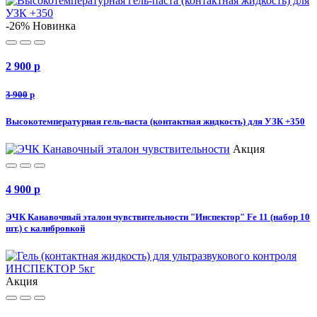
-26%
Новинка
2 900
p
3 900
p
Высокотемпературная гель-паста (контактная жидкость) для УЗК +350
Акция
4 900
p
ЭЧК Канавочный эталон чувствительности "Инспектор" Fe 11 (набор 10
шт.) с калибровкой
Акция